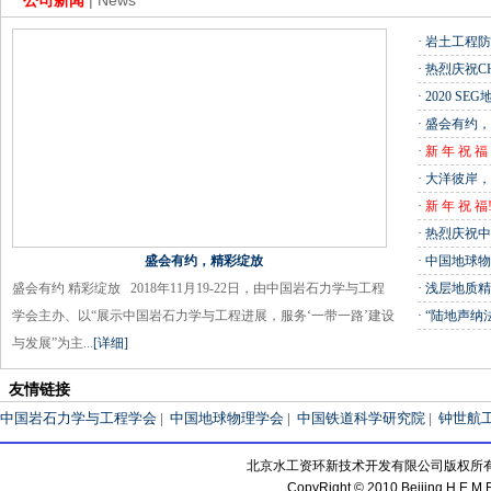
公司新闻
| News
· 岩土工程
· 热烈庆祝C
· 2020 
· 盛会有约
·
新 年 祝 福
· 大洋彼岸
·
新 年 祝 福
· 热烈庆祝
盛会有约，精彩绽放
· 中国地球
盛会有约 精彩绽放 2018年11月19-22日，由中国岩石力学与工程
· 浅层地质
学会主办、以“展示中国岩石力学与工程进展，服务‘一带一路’建设
· “陆地声
与发展”为主...
[详细]
友情链接
中国岩石力学与工程学会
|
中国地球物理学会
|
中国铁道科学研究院
|
钟世航
北京水工资环新技术开发有限公司版权所
CopyRight © 2010 Beijing H.E.M.